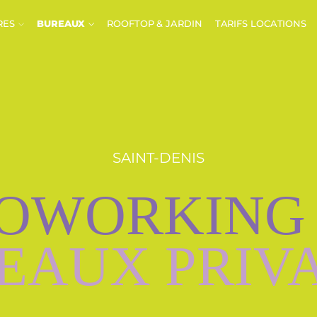
RES
BUREAUX
ROOFTOP & JARDIN
TARIFS LOCATIONS
SAINT-DENIS
OWORKING
EAUX PRIVA